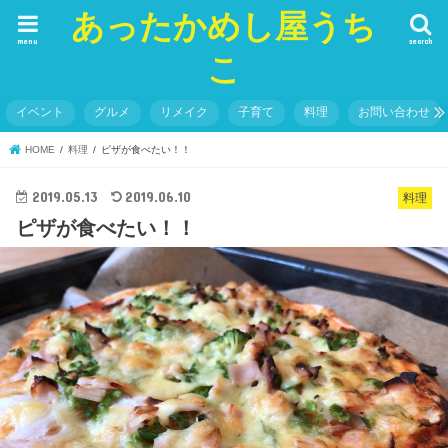
あったかめし屋うち
menu
search
こ
イベント
グルメ
リメイク
子育て
料理
お問い合わせ
HOME
料理
ピザが食べたい！！
2019.05.13
2019.06.10
料理
ピザが食べたい！！