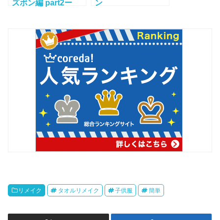
ズボン編 part2ー
ン
ー！
リメイク
タオルリメイク
子供服
簡単