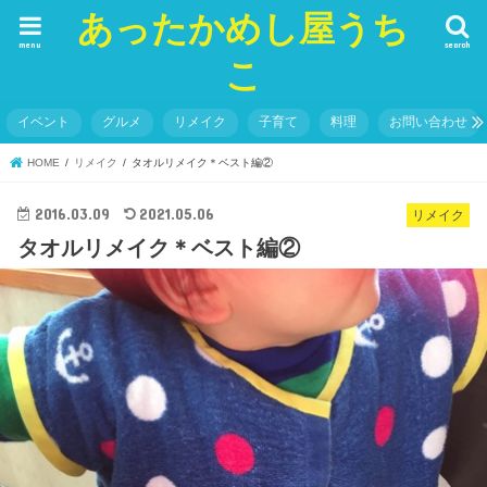
あったかめし屋うち
menu
search
こ
イベント
グルメ
リメイク
子育て
料理
お問い合わせ
HOME
リメイク
タオルリメイク＊ベスト編②
2016.03.09
2021.05.06
リメイク
タオルリメイク＊ベスト編②