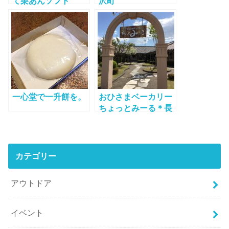
て栗あんソフト
沢町
一心堂で一升餅を。
おひさまベーカリー
ちょっとみーる＊長
野市長沼
カテゴリー
アウトドア
イベント