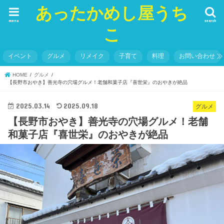
あったかめし屋うち
menu
search
こ
イベント
グルメ
リメイク
子育て
料理
お問い合わせ
HOME
グルメ
【長野市おやき】善光寺の穴場グルメ！老舗和菓子店『喜世栄』のおやきが絶品
2025.03.14
2025.09.18
グルメ
【長野市おやき】善光寺の穴場グルメ！老舗
和菓子店『喜世栄』のおやきが絶品