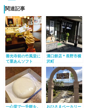
関連記事
善光寺前の竹風堂に
溝口餅店＊長野市横
て栗あんソフト
沢町
一心堂で一升餅を。
おひさまベーカリー