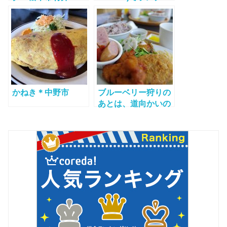
長野市
かねき＊中野市
ブルーベリー狩りの
あとは、道向かいの
浅間高原マルシェで
ランチ