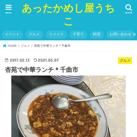
あったかめし屋うち
menu
search
こ
イベント
グルメ
リメイク
子育て
料理
お問い合わせ
HOME
グルメ
杏苑で中華ランチ＊千曲市
2017.02.13
2021.05.07
グルメ
杏苑で中華ランチ＊千曲市