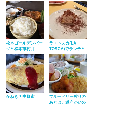
松本ゴールデンバー
ラ・トスカ(LA
グ＊松本市村井
TOSCA)でランチ＊
長野市
かねき＊中野市
ブルーベリー狩りの
あとは、道向かいの
浅間高原マルシェで
ランチ