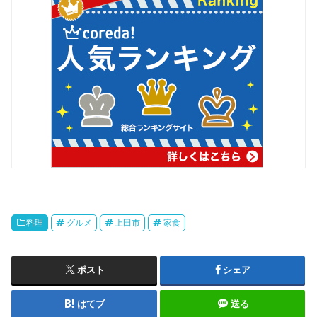
料理
グルメ
上田市
家食
ポスト
シェア
はてブ
送る