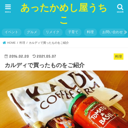
あったかめし屋うち
menu
search
こ
イベント
グルメ
リメイク
子育て
料理
お問い合わせ
HOME
料理
カルディで買ったものをご紹介
2016.02.20
2021.05.07
料理
カルディで買ったものをご紹介