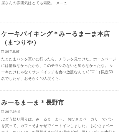
屋さんの雰囲気はとても素敵。 メニュ…
ケーキバイキング＊みーるまーま本店
（まつりや）
2017.11.07
たまたまパンを買いに行ったら、チラシを見つけた。ホームページ
には情報なかったから、このチラシみないと知らなかったな。 ケ
ーキだけじゃなくサンドイッチも食べ放題なんて♪( ´▽｀) 限定50
名でしたが、おそらく40人弱くら…
みーるまーま＊長野市
2017.09.19
ぶどう祭り帰りは、みーるまーまへ。 おひさまベーカリーでパン
を買って、カフェそよかぜでイートインしました。 おひさまベー