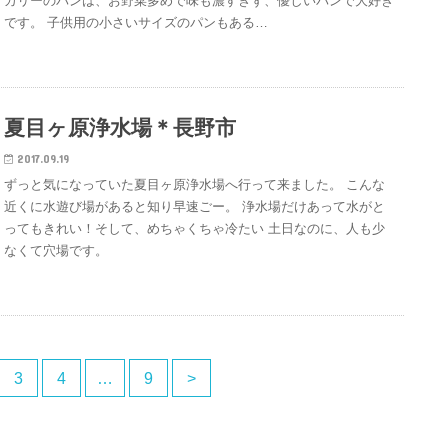
カリーのパンは、お野菜多めで味も濃すぎず、優しいパンで大好き
です。 子供用の小さいサイズのパンもある…
夏目ヶ原浄水場＊長野市
2017.09.19
ずっと気になっていた夏目ヶ原浄水場へ行って来ました。 こんな
近くに水遊び場があると知り早速ごー。 浄水場だけあって水がと
ってもきれい！そして、めちゃくちゃ冷たい 土日なのに、人も少
なくて穴場です。
3
4
…
9
>