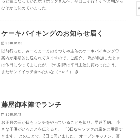
っと気になっていたホリホックさんへ、今日こそ行くぞ〜と朝から
ひそかに決めていました…
ケーキバイキングのお知らせ届く
2018.01.20
以前行った、みーるまーまのまつりや主催のケーキバイキング♡
案内が定期的に送られてきますので、ご紹介。 私が参加したとき
は休日にやってましたが、それ以降は平日主催に変わったよう。
またサンドイッチ食べたいな（＾ω＾） き…
藤屋御本陣でランチ
2018.01.13
お正月の三が日もランチをやっていることを知り、早速予約。 小
さな子供がいることを伝えると、 「3日ならソファの席をご用意で
きます」 とのことで、3日に伺いました。 オープンキッチン。藤