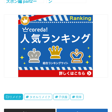
ズボン編 part2ー
ン
ー！
リメイク
タオルリメイク
子供服
簡単