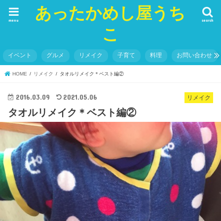
あったかめし屋うち
menu
search
こ
イベント
グルメ
リメイク
子育て
料理
お問い合わせ
HOME
リメイク
タオルリメイク＊ベスト編②
2016.03.09
2021.05.06
リメイク
タオルリメイク＊ベスト編②