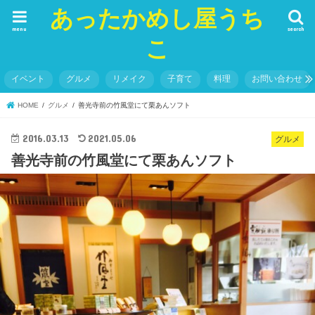
あったかめし屋うち
menu
search
こ
イベント
グルメ
リメイク
子育て
料理
お問い合わせ
HOME
グルメ
善光寺前の竹風堂にて栗あんソフト
2016.03.13
2021.05.06
グルメ
善光寺前の竹風堂にて栗あんソフト