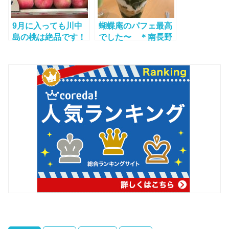
9月に入っても川中
蝴蝶庵のパフェ最高
島の桃は絶品です！
でした〜 ＊南長野
店