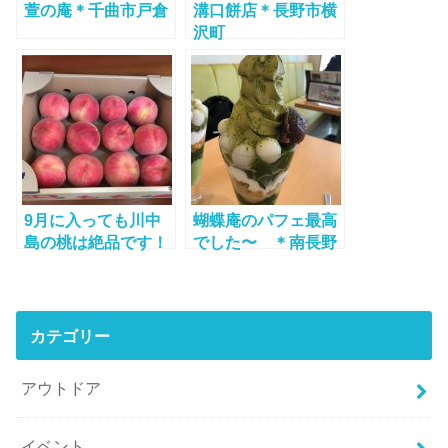
萱の庵＊千曲市戸倉
溝口餅店＊長野市横
沢町
9月に入っても川中
蝴蝶庵のパフェ最高
島の桃は絶品です！
でした〜 ＊南長野
店
カテゴリー
アウトドア
イベント