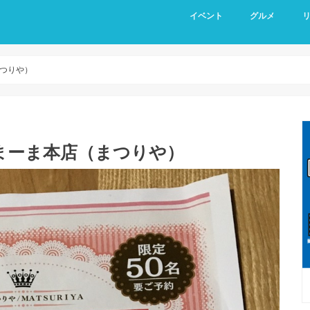
イベント
グルメ
つりや）
まーま本店（まつりや）