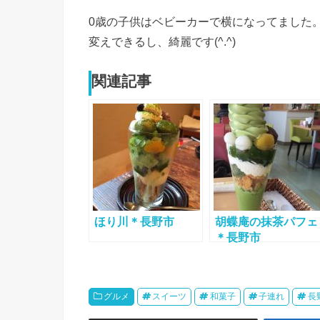
0歳の子供はベビーカーで横になってました
変えできるし、綺麗です(^.^)
関連記事
ほり川＊長野市
胡蝶庵の抹茶パフェ
＊長野市
グルメ
スイーツ
和菓子
子連れ
長