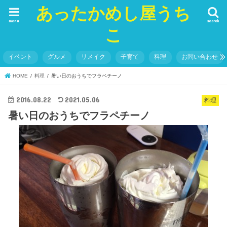
あったかめし屋うち
menu
search
こ
イベント
グルメ
リメイク
子育て
料理
お問い合わせ
HOME
料理
暑い日のおうちでフラペチーノ
2016.08.22
2021.05.06
料理
暑い日のおうちでフラペチーノ