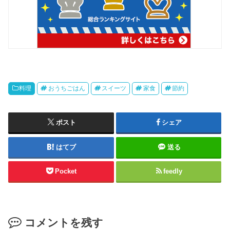
料理
おうちごはん
スイーツ
家食
節約
ポスト
シェア
はてブ
送る
Pocket
feedly
コメントを残す