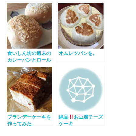
食いしん坊の週末の
オムレツパンを。
カレーパンとロール
ケーキ
ブランデーケーキを
絶品
お豆腐チーズ
作ってみた
ケーキ