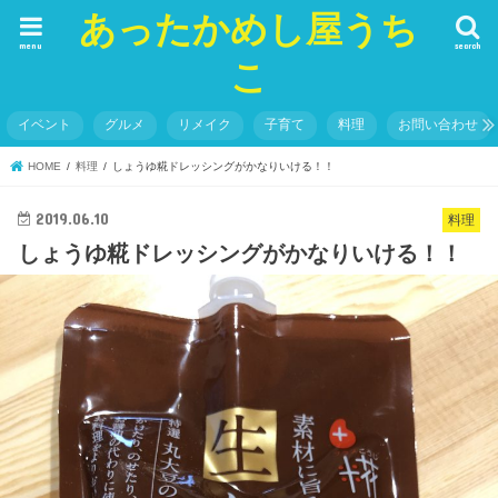
あったかめし屋うち
menu
search
こ
イベント
グルメ
リメイク
子育て
料理
お問い合わせ
HOME
料理
しょうゆ糀ドレッシングがかなりいける！！
2019.06.10
料理
しょうゆ糀ドレッシングがかなりいける！！