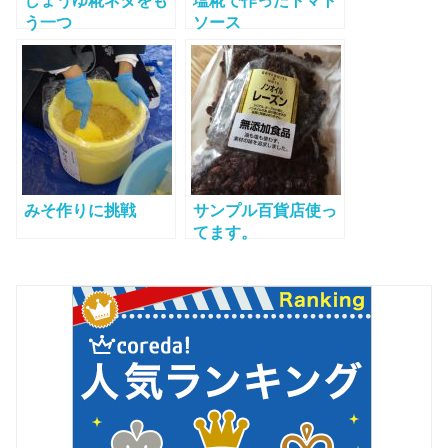
しょうゆ糀ネタをも
塩糀で作ったトマト
う一つ
ソース
みそ作りに挑戦
サンプル百貨店使っ
てます。