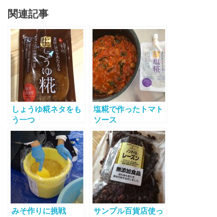
関連記事
しょうゆ糀ネタをも
塩糀で作ったトマト
う一つ
ソース
みそ作りに挑戦
サンプル百貨店使っ