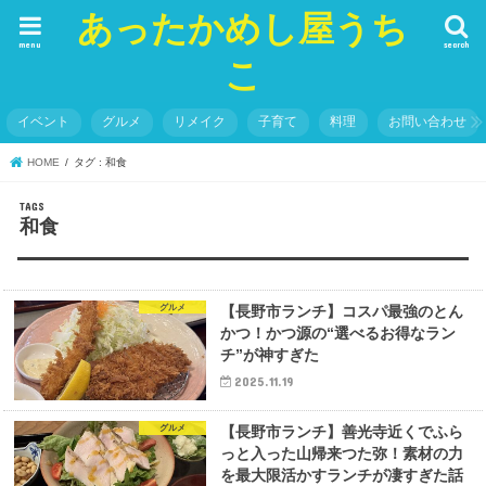
あったかめし屋うち
menu
search
こ
イベント
グルメ
リメイク
子育て
料理
お問い合わせ
HOME
タグ : 和食
和食
グルメ
【長野市ランチ】コスパ最強のとん
かつ！かつ源の“選べるお得なラン
チ”が神すぎた
2025.11.19
グルメ
【長野市ランチ】善光寺近くでふら
っと入った山帰来つた弥！素材の力
を最大限活かすランチが凄すぎた話